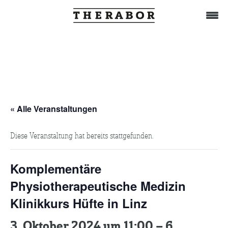
Home
Behandlung
« Alle Veranstaltungen
Diese Veranstaltung hat bereits stattgefunden.
Das Team
Komplementäre
TuWat
Physiotherapeutische Medizin
Klinikkurs Hüfte in Linz
Therabor-Akademie
3. Oktober 2024 um 11:00
–
6.