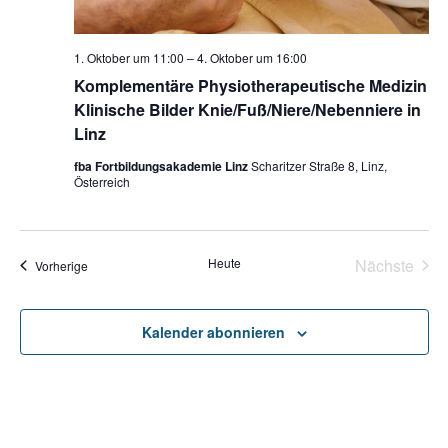
t
a
n
Kontakt
u
.
l
1. Oktober um 11:00
–
4. Oktober um 16:00
n
Komplementäre Physiotherapeutische Medizin
t
g
Klinische Bilder Knie/Fuß/Niere/Nebenniere in
A
Linz
u
n
fba Fortbildungsakademie Linz
Scharitzer Straße 8, Linz,
n
Österreich
s
g
i
c
e
Heute
Nächste
Veranstaltungen
Vorherige
Veransta
h
n
t
Kalender abonnieren
S
e
n
u
-
c