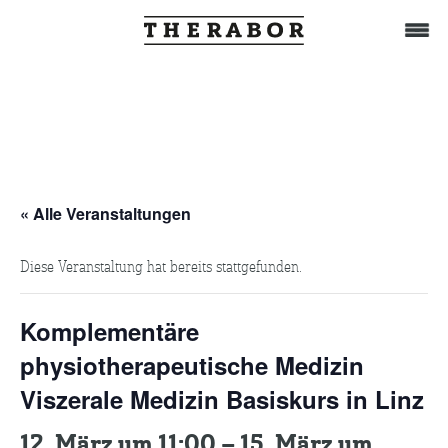
Home
Behandlung
« Alle Veranstaltungen
Diese Veranstaltung hat bereits stattgefunden.
Das Team
Komplementäre
TuWat
physiotherapeutische Medizin
Viszerale Medizin Basiskurs in Linz
Therabor-Akademie
12. März um 11:00
–
15. März um