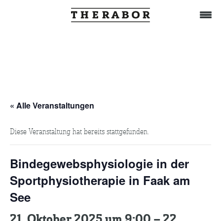
Home
Behandlung
« Alle Veranstaltungen
Diese Veranstaltung hat bereits stattgefunden.
Das Team
Bindegewebsphysiologie in der
TuWat
Sportphysiotherapie in Faak am
See
Therabor-Akademie
21. Oktober 2025 um 9:00
–
22.